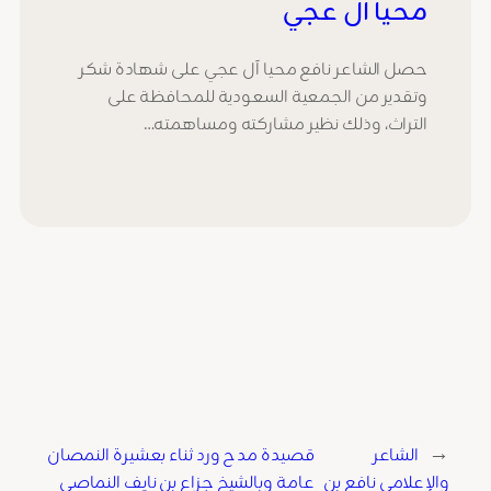
محيا آل عجي
حصل الشاعر نافع محيا آل عجي على شهادة شكر
وتقدير من الجمعية السعودية للمحافظة على
التراث، وذلك نظير مشاركته ومساهمته…
←
الشاعر
قصيدة مدح ورد ثناء بعشيرة النمصان
والإعلامي نافع بن
عامة وبالشيخ جزاع بن نايف النماصي