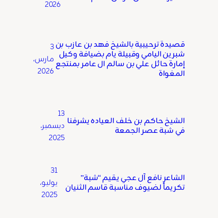
2026
قصيدة ترحيبية بالشيخ فهد بن عازب بن
3
شبرين اليامي وقبيلة يام بضيافة وكيل
مارس،
إمارة حائل علي بن سالم ال عامر بمنتجع
2026
المغواة
13
الشيخ حاكم بن خلف العياده يشرفنا
ديسمبر،
في شبة عصر الجمعة
2025
31
الشاعر نافع آل عجي يقيم “شبة”
يوليو،
تكريماً لضيوف مناسبة قاسم الثنيان
2025