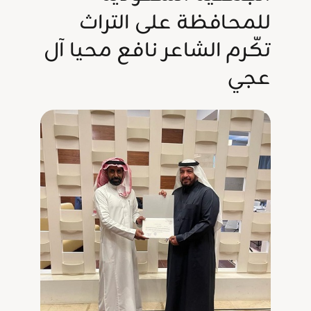
للمحافظة على التراث
تكّرم الشاعر نافع محيا آل
عجي