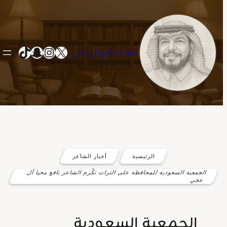
إكس
سناب شات
إنستجرام
تيك توك
الشاعر نافع آل عجي
تخطى
إلى
المحتوى
الرئيسية
أخبار الشاعر
الجمعية السعودية للمحافظة على التراث تكّرم الشاعر نافع محيا آل
عجي
الجمعية السعودية