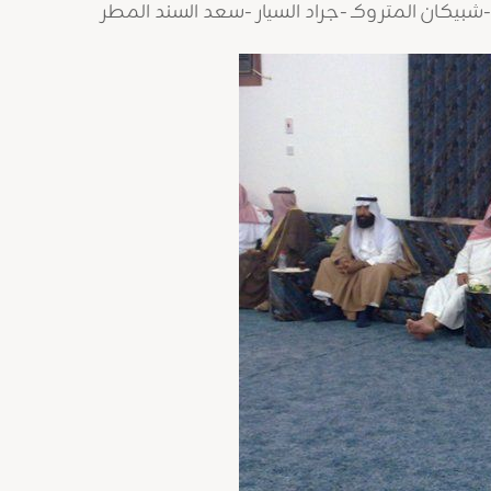
بيكان المتروكـ -جراد السيار -سعد السند المطر