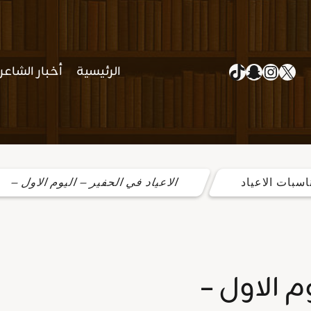
إكس
سناب شات
إنستجرام
تيك توك
الرئيسية
أخبار الشاعر
اسبات الاعياد
الاعياد في الحفير – اليوم الاول –
م الاول –