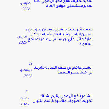
تمديد تكليف نافع محيا آل عجي نائبًا
مارس،
لمدير مستشفى موقق العام
2026
قصيدة ترحيبية بالشيخ فهد بن عازب بن
3
شبرين اليامي وقبيلة يام بضيافة وكيل
مارس،
إمارة حائل علي بن سالم ال عامر بمنتجع
2026
المغواة
13
الشيخ حاكم بن خلف العياده يشرفنا
ديسمبر،
في شبة عصر الجمعة
2025
31
الشاعر نافع آل عجي يقيم “شبة”
يوليو،
تكريماً لضيوف مناسبة قاسم الثنيان
2025