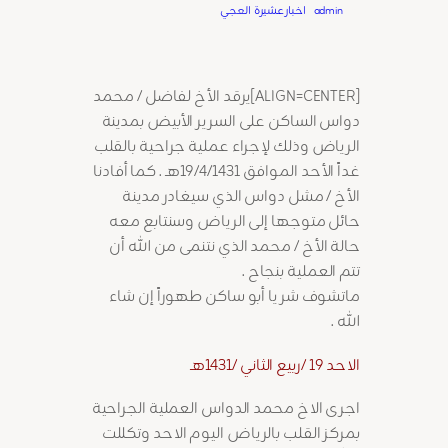
Written by
admin
in
اخبارعشيرة العجي
[ALIGN=CENTER]يرقد الأخ لفاضل / محمد
دواس الساكن على السرير الأبيض بمدينة
الرياض وذلك لإجراء عملية جراحية بالقلب
غداً الأحد الموافق 19/4/1431هـ . كما أفادنا
الأخ / مشل دواس الذي سيغادر مدينة
حائل متوجها إلى الرياض وسنتابع معه
حالة الأخ / محمد الذي نتنمى من الله أن
تتم العملية بنجاح .
ماتشوف شر يا أبو ساكن طهوراً إن شاء
الله .
الاحد 19 /ربيع الثاني /1431هـ
اجرى الاخ محمد الدواس العملية الجراحية
بمركز القلب بالرياض اليوم الاحد وتكللت