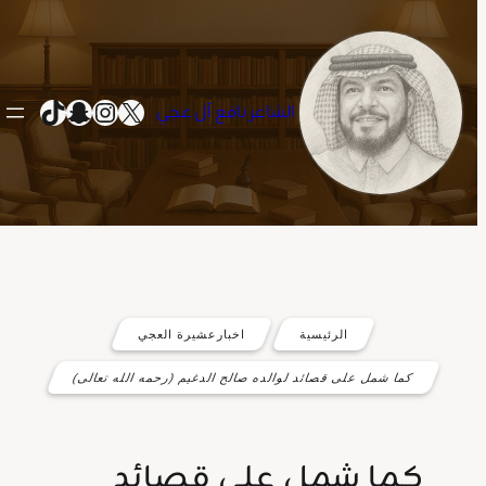
إكس
سناب شات
إنستجرام
تيك توك
الشاعر نافع آل عجي
تخطى
إلى
المحتوى
الرئيسية
اخبارعشيرة العجي
كما شمل على قصائد لوالده صالح الدغيم (رحمه الله تعالى)
كما شمل على قصائد