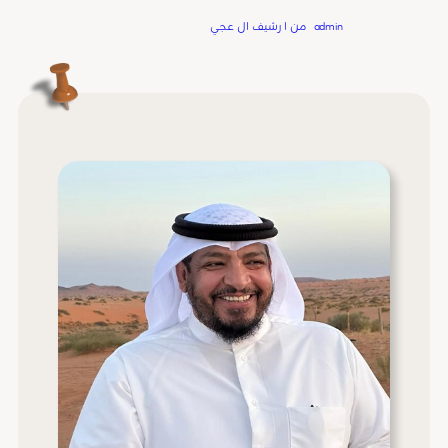
Written by
admin
in
من ا رشيف ال عجي