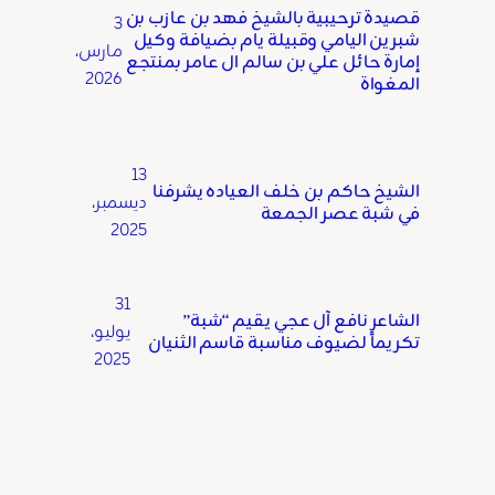
قصيدة ترحيبية بالشيخ فهد بن عازب بن
3
شبرين اليامي وقبيلة يام بضيافة وكيل
مارس،
إمارة حائل علي بن سالم ال عامر بمنتجع
2026
المغواة
13
الشيخ حاكم بن خلف العياده يشرفنا
ديسمبر،
في شبة عصر الجمعة
2025
31
الشاعر نافع آل عجي يقيم “شبة”
يوليو،
تكريماً لضيوف مناسبة قاسم الثنيان
2025