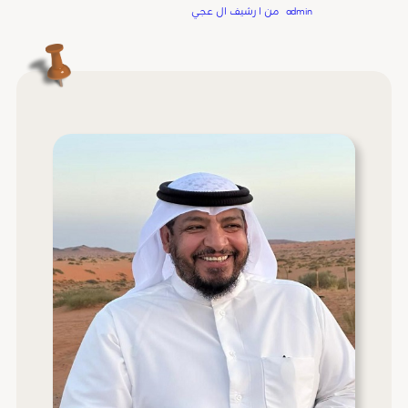
Written by
admin
in
من ا رشيف ال عجي