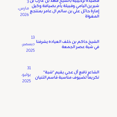
قصيدة ترحيبية بالشيخ فهد بن عازب بن
3
شبرين اليامي وقبيلة يام بضيافة وكيل
مارس،
إمارة حائل علي بن سالم ال عامر بمنتجع
2026
المغواة
13
الشيخ حاكم بن خلف العياده يشرفنا
ديسمبر،
في شبة عصر الجمعة
2025
31
الشاعر نافع آل عجي يقيم “شبة”
يوليو،
تكريماً لضيوف مناسبة قاسم الثنيان
2025