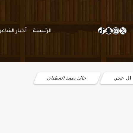
إكس
سناب شات
إنستجرام
تيك توك
الرئيسية
أخبار الشاعر
ال عجي
خالد سعد العطنان